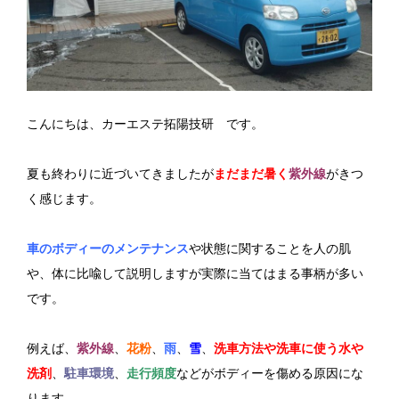
こんにちは、カーエステ拓陽技研 です。
夏も終わりに近づいてきましたが
まだまだ暑く
紫外線
がきつ
く感じます。
車のボディーのメンテナンス
や状態に関することを人の肌
や、体に比喩して説明しますが実際に当てはまる事柄が多い
です。
例えば、
紫外線
、
花粉
、
雨
、
雪
、
洗車方法や洗車に使う水や
洗剤
、
駐車環境
、
走行頻度
などがボディーを傷める原因にな
ります。